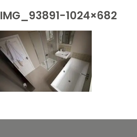
IMG_93891-1024×682