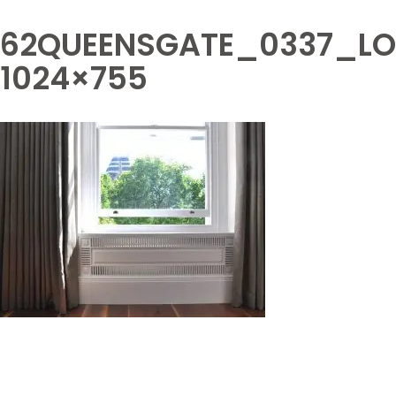
62QUEENSGATE_0337_LO
1024×755